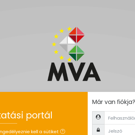
ára
Már van fiókja
atási portál
Felhasználónév
Jelszó
gedélyeznie kell a sütiket