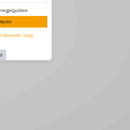
 megjegyzése
lépés
sználónevét vagy
sa