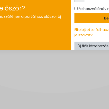
 először?
Felhasználónév
ozzáférjen a portálhoz, először új
Be
Elfelejtette felha
jelszavát?
Új fiók létrehozá