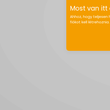
Most van itt
Ahhoz, hogy teljesen h
fiókot kell létrehoznia.