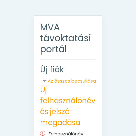
Tovább a fő tartalomhoz
MVA
távoktatási
portál
Új fiók
Az összes becsukása
Új
felhasználónév
és jelszó
megadása
Felhasználónév